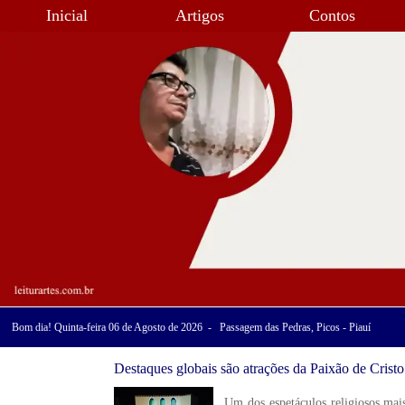
Inicial
Artigos
Contos
Bom dia! Quinta-feira 06 de Agosto de 2026 - Passagem das Pedras, Picos - Piauí
Destaques globais são atrações da Paixão de Crist
Um dos espetáculos religiosos mais