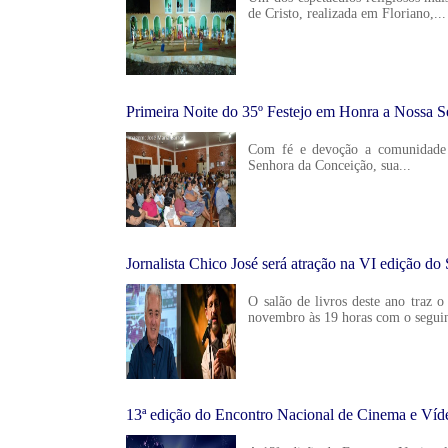
de Cristo, realizada em Floriano,...
Primeira Noite do 35º Festejo em Honra a Nossa S
Com fé e devoção a comunidade c
Senhora da Conceição, sua...
Jornalista Chico José será atração na VI edição d
O salão de livros deste ano traz o
novembro às 19 horas com o seguin
13ª edição do Encontro Nacional de Cinema e Víd