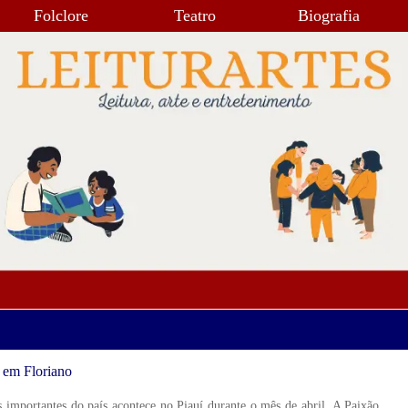
Folclore
Teatro
Biografia
o em Floriano
 importantes do país acontece no Piauí durante o mês de abril. A Paixão