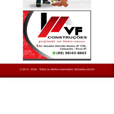
© 2014 / 2026 - Todos os direitos reservados: leiturartes.com.br