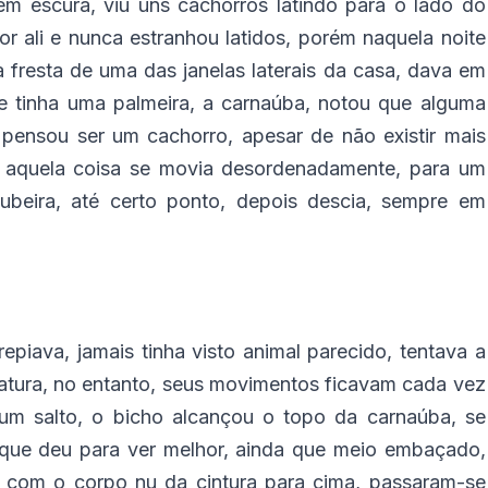
em escura, viu uns cachorros latindo para o lado do
 ali e nunca estranhou latidos, porém naquela noite
 fresta de uma das janelas laterais da casa, dava em
e tinha uma palmeira, a carnaúba, notou que alguma
pensou ser um cachorro, apesar de não existir mais
 aquela coisa se movia desordenadamente, para um
aubeira, até certo ponto, depois descia, sempre em
repiava, jamais tinha visto animal parecido, tentava a
iatura, no entanto, seus movimentos ficavam cada vez
 um salto, o bicho alcançou o topo da carnaúba, se
 que deu para ver melhor, ainda que meio embaçado,
a com o corpo nu da cintura para cima, passaram-se