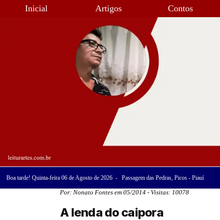
Inicial
Artigos
Contos
Boa tarde! Quinta-feira 06 de Agosto de 2026 - Passagem das Pedras, Picos - Piauí
Por: Nonato Fontes em 05/2014 - Visitas: 10078
A lenda do caipora