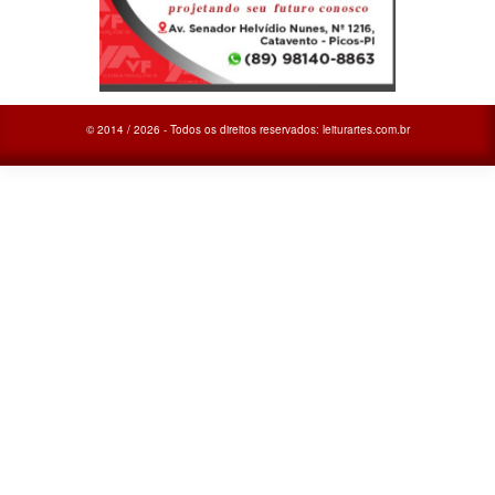
© 2014 / 2026 - Todos os direitos reservados: leiturartes.com.br