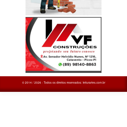
© 2014 / 2026 - Todos os direitos reservados: leiturartes.com.br