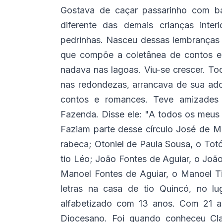
Gostava de caçar passarinho com ba
diferente das demais crianças inte
pedrinhas. Nasceu dessas lembranças 
que compõe a coletânea de contos em
nadava nas lagoas. Viu-se crescer. To
nas redondezas, arrancava de sua ado
contos e romances. Teve amizades i
Fazenda. Disse ele: "A todos os meus
Faziam parte desse círculo José de M
rabeca; Otoniel de Paula Sousa, o Tot
tio Léo; João Fontes de Aguiar, o Joã
Manoel Fontes de Aguiar, o Manoel Ti
letras na casa de tio Quincó, no l
alfabetizado com 13 anos. Com 21 an
Diocesano. Foi quando conheceu Cla