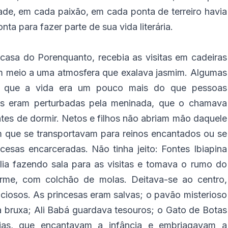
ade, em cada paixão, em cada ponta de terreiro havia
ta para fazer parte de sua vida literária.
casa do Porenquanto, recebia as visitas em cadeiras
m meio a uma atmosfera que exalava jasmim. Algumas
am que a vida era um pouco mais do que pessoas
es eram perturbadas pela meninada, que o chamava
antes de dormir. Netos e filhos não abriam mão daquele
que se transportavam para reinos encantados ou se
cesas encarceradas. Não tinha jeito: Fontes Ibiapina
lia fazendo sala para as visitas e tomava o rumo do
rme, com colchão de molas. Deitava-se ao centro,
iosos. As princesas eram salvas; o pavão misterioso
 bruxa; Ali Babá guardava tesouros; o Gato de Botas
órias, que encantavam a infância e embriagavam a