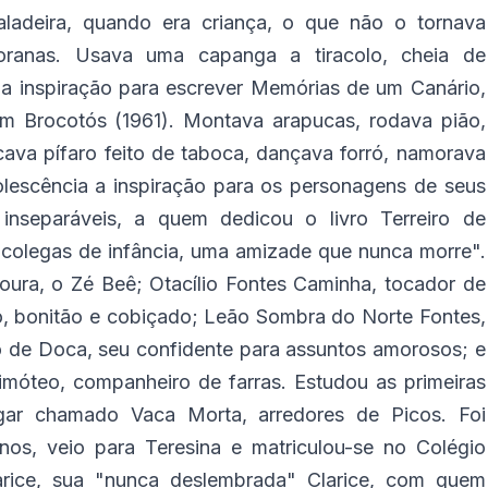
ladeira, quando era criança, o que não o tornava
rioranas. Usava uma capanga a tiracolo, cheia de
a inspiração para escrever Memórias de um Canário,
 Brocotós (1961). Montava arapucas, rodava pião,
cava pífaro feito de taboca, dançava forró, namorava
lescência a inspiração para os personagens de seus
nseparáveis, a quem dedicou o livro Terreiro de
 colegas de infância, uma amizade que nunca morre".
oura, o Zé Beê; Otacílio Fontes Caminha, tocador de
ó, bonitão e cobiçado; Leão Sombra do Norte Fontes,
o de Doca, seu confidente para assuntos amorosos; e
móteo, companheiro de farras. Estudou as primeiras
ugar chamado Vaca Morta, arredores de Picos. Foi
os, veio para Teresina e matriculou-se no Colégio
rice, sua "nunca deslembrada" Clarice, com quem