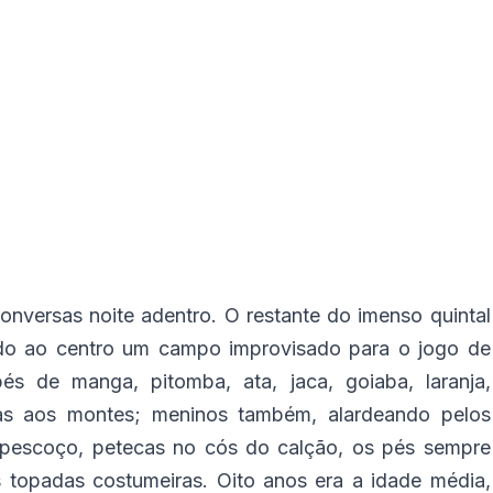
nversas noite adentro. O restante do imenso quintal
endo ao centro um campo improvisado para o jogo de
s de manga, pitomba, ata, jaca, goiaba, laranja,
utas aos montes; meninos também, alardeando pelos
o pescoço, petecas no cós do calção, os pés sempre
s topadas costumeiras. Oito anos era a idade média,