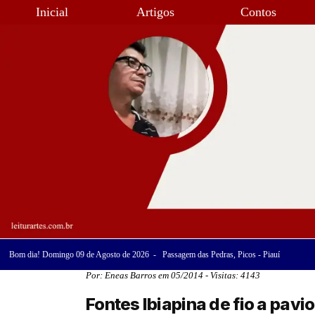
Inicial
Artigos
Contos
Bom dia! Domingo 09 de Agosto de 2026 - Passagem das Pedras, Picos - Piauí
Por: Eneas Barros em 05/2014 - Visitas: 4143
Fontes Ibiapina de fio a pavio