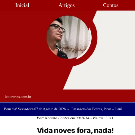
Inicial
Artigos
Contos
Bom dia! Sexta-feira 07 de Agosto de 2026 - Passagem das Pedras, Picos - Piauí
Por: Nonato Fontes em 09/2014 - Visitas: 3311
Vida noves fora, nada!