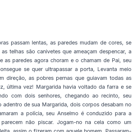
horas passam lentas, as paredes mudam de cores, se
 as telhas são canivetes que ameaçam despencar, a
e as paredes agora choram e o chamam de Pai, seu
consegue se quer ultrapassar a porta, Levanta meio
em direção, as pobres pernas que guiavam todas as
, última vez! Margarida havia voltado da farra e se
do com dois senhores, chegando ao recinto, seu
o adentro de sua Margarida, dois corpos desabam no
amaram a polícia, seu Anselmo é conduzido para a
os parecem não piscar. Jogam-no na cela como um
 deita, assim o fizeram com aquele homem. Passaram-