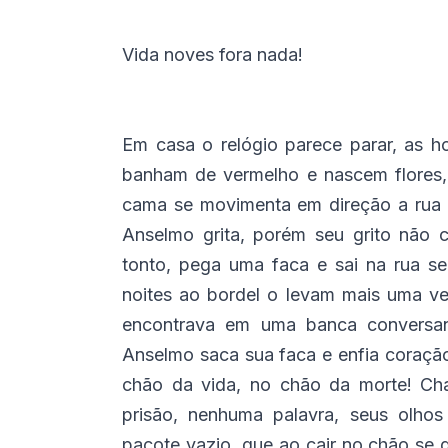
Vida noves fora nada!
Em casa o relógio parece parar, as 
banham de vermelho e nascem flores,
cama se movimenta em direção a rua 
Anselmo grita, porém seu grito não 
tonto, pega uma faca e sai na rua s
noites ao bordel o levam mais uma vez
encontrava em uma banca conversan
Anselmo saca sua faca e enfia coraçã
chão da vida, no chão da morte! Ch
prisão, nenhuma palavra, seus olh
pacote vazio, que ao cair no chão se